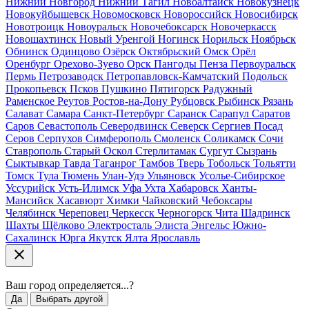
Нижний Новгород
Нижний Тагил
Новоалтайск
Новокузнецк
Новокуйбышевск
Новомосковск
Новороссийск
Новосибирск
Новотроицк
Новоуральск
Новочебоксарск
Новочеркасск
Новошахтинск
Новый Уренгой
Ногинск
Норильск
Ноябрьск
Обнинск
Одинцово
Озёрск
Октябрьский
Омск
Орёл
Оренбург
Орехово-Зуево
Орск
Пангоды
Пенза
Первоуральск
Пермь
Петрозаводск
Петропавловск-Камчатский
Подольск
Прокопьевск
Псков
Пушкино
Пятигорск
Радужный
Раменское
Реутов
Ростов-на-Дону
Рубцовск
Рыбинск
Рязань
Салават
Самара
Санкт-Петербург
Саранск
Сарапул
Саратов
Саров
Севастополь
Северодвинск
Северск
Сергиев Посад
Серов
Серпухов
Симферополь
Смоленск
Соликамск
Сочи
Ставрополь
Старый Оскол
Стерлитамак
Сургут
Сызрань
Сыктывкар
Тавда
Таганрог
Тамбов
Тверь
Тобольск
Тольятти
Томск
Тула
Тюмень
Улан-Удэ
Ульяновск
Усолье-Сибирское
Уссурийск
Усть-Илимск
Уфа
Ухта
Хабаровск
Ханты-
Мансийск
Хасавюрт
Химки
Чайковский
Чебоксары
Челябинск
Череповец
Черкесск
Черногорск
Чита
Шадринск
Шахты
Щёлково
Электросталь
Элиста
Энгельс
Южно-
Сахалинск
Юрга
Якутск
Ялта
Ярославль
Ваш город
определяется...
?
Да
Выбрать другой