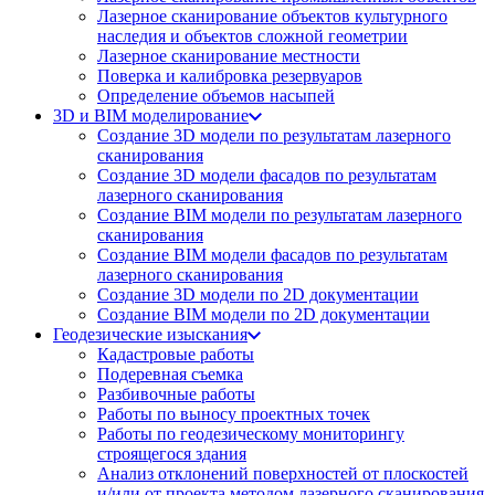
Лазерное сканирование объектов культурного
наследия и объектов сложной геометрии
Лазерное сканирование местности
Поверка и калибровка резервуаров
Определение объемов насы​​пей
3D и BIM моделирование
Создание 3D модели по результатам лазерного
сканирования
Создание 3D модели фасадов по результатам
лазерного сканирования
Создание BIM модели по результатам лазерного
сканирования
Создание BIM модели фасадов по результатам
лазерного сканирования
Создание 3D модели по 2D документации
Создание BIM модели по 2D документации
Геодезические изыскания
Кадастровые работы
Подеревная съемка
Разбивочные работы
Работы по выносу проектных точек
Работы по геодезическому мониторингу
строящегося здания
Анализ отклонений поверхностей от плоскостей
и/или от проекта методом лазерного сканирования