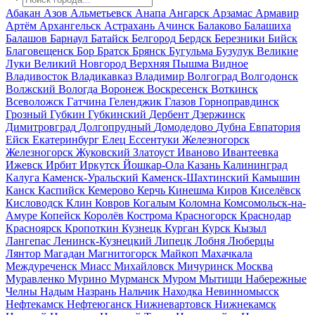
Абакан
Азов
Альметьевск
Анапа
Ангарск
Арзамас
Армавир
Артём
Архангельск
Астрахань
Ачинск
Балаково
Балашиха
Балашов
Барнаул
Батайск
Белгород
Бердск
Березники
Бийск
Благовещенск
Бор
Братск
Брянск
Бугульма
Бузулук
Великие
Луки
Великий Новгород
Верхняя Пышма
Видное
Владивосток
Владикавказ
Владимир
Волгоград
Волгодонск
Волжский
Вологда
Воронеж
Воскресенск
Воткинск
Всеволожск
Гатчина
Геленджик
Глазов
Горноправдинск
Грозный
Губкин
Губкинский
Дербент
Дзержинск
Димитровград
Долгопрудный
Домодедово
Дубна
Евпатория
Ейск
Екатеринбург
Елец
Ессентуки
Железногорск
Железногорск
Жуковский
Златоуст
Иваново
Ивантеевка
Ижевск
Ирбит
Иркутск
Йошкар-Ола
Казань
Калининград
Калуга
Каменск-Уральский
Каменск-Шахтинский
Камышин
Канск
Каспийск
Кемерово
Керчь
Кинешма
Киров
Киселёвск
Кисловодск
Клин
Ковров
Когалым
Коломна
Комсомольск-на-
Амуре
Копейск
Королёв
Кострома
Красногорск
Краснодар
Красноярск
Кропоткин
Кузнецк
Курган
Курск
Кызыл
Лангепас
Ленинск-Кузнецкий
Липецк
Лобня
Люберцы
Лянтор
Магадан
Магнитогорск
Майкоп
Махачкала
Междуреченск
Миасс
Михайловск
Мичуринск
Москва
Муравленко
Мурино
Мурманск
Муром
Мытищи
Набережные
Челны
Надым
Назрань
Нальчик
Находка
Невинномысск
Нефтекамск
Нефтеюганск
Нижневартовск
Нижнекамск